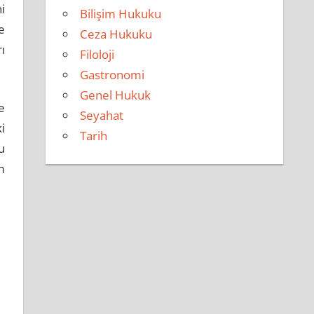
i
Bilişim Hukuku
e
Ceza Hukuku
ı
Filoloji
Gastronomi
Genel Hukuk
e
Seyahat
i
Tarih
u
m