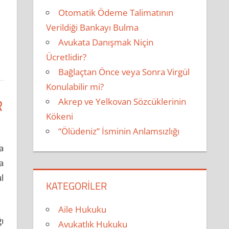
Otomatik Ödeme Talimatının
Verildiği Bankayı Bulma
Avukata Danışmak Niçin
Ücretlidir?
Bağlaçtan Önce veya Sonra Virgül
Konulabilir mi?
R
Akrep ve Yelkovan Sözcüklerinin
Kökeni
“Ölüdeniz” İsminin Anlamsızlığı
a
a
l
KATEGORILER
Aile Hukuku
ı
Avukatlık Hukuku