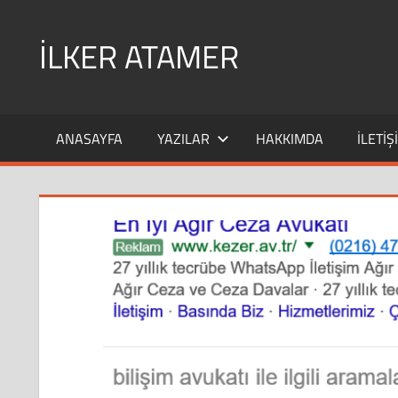
Skip
to
İLKER ATAMER
content
Avukat
İlker
ANASAYFA
YAZILAR
HAKKIMDA
İLETIŞ
Atamer
Kişisel
Blog
Sitesi