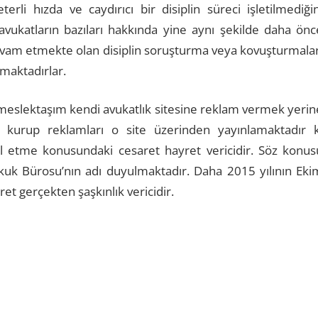
rli hızda ve caydırıcı bir disiplin süreci işletilmediğin
vukatların bazıları hakkında yine aynı şekilde daha önc
evam etmekte olan disiplin soruşturma veya kovuşturmalar
maktadırlar.
bir meslektaşım kendi avukatlık sitesine reklam vermek yerin
kurup reklamları o site üzerinden yayınlamaktadır k
al etme konusundaki cesaret hayret vericidir. Söz konus
kuk Bürosu’nın adı duyulmaktadır. Daha 2015 yılının Eki
t gerçekten şaşkınlık vericidir.