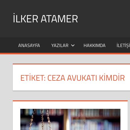
Skip
to
İLKER ATAMER
content
Avukat
İlker
ANASAYFA
YAZILAR
HAKKIMDA
İLETIŞ
Atamer
Kişisel
Blog
Sitesi
ETIKET:
CEZA AVUKATI KIMDIR